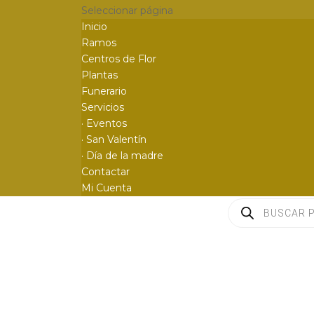
Seleccionar página
Inicio
Ramos
Centros de Flor
Plantas
Funerario
Servicios
· Eventos
· San Valentín
· Día de la madre
Contactar
Mi Cuenta
Búsqueda
de
productos